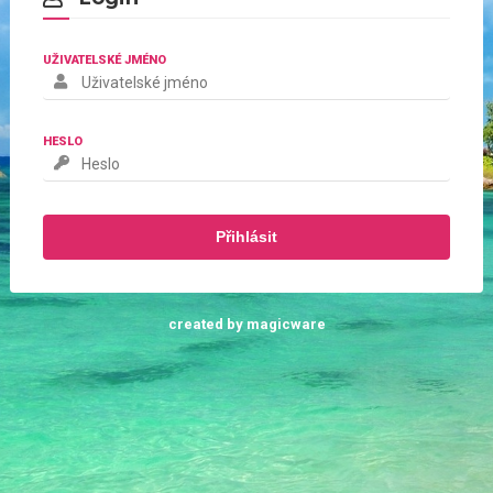
UŽIVATELSKÉ JMÉNO
HESLO
created by magicware